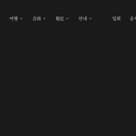
여행
会員
規定
안내
입회
공




