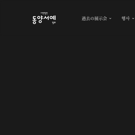
過去の展示会
행사
