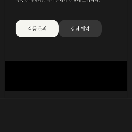
작품 문의
상담 예약
王維詩(楷書)
朴明順