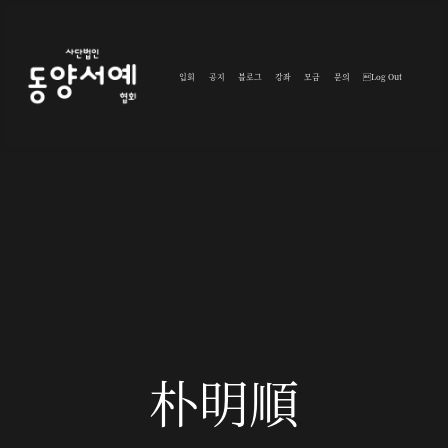
입회
공지
블로그
강좌
모금
문의
Log Out
朴明順