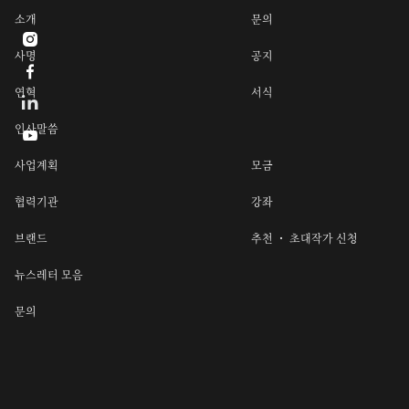
소개
문의

사명
공지

연혁
서식
인사말씀

사업계획
모금
협력기관
강좌
브랜드
추천 ・ 초대작가 신청
뉴스레터 모음
문의