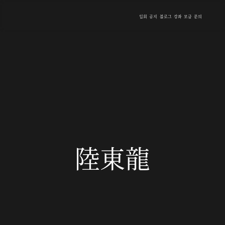
입회
공지
블로그
강좌
모금
문의
陸東龍