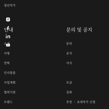
청년작가


안내
문의 및 공지
소개
문의

사명
공지
연혁
서식
인사말씀
사업계획
모금
협력기관
강좌
브랜드
추천 ・ 초대작가 신청