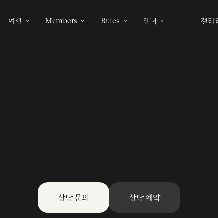
여행
Members
Rules
안내
갤러




상담 문의
상담 예약