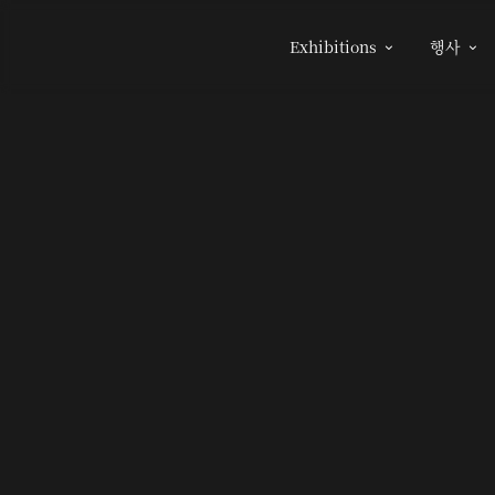
Exhibitions
행사

