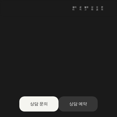
갤러
공
블로
강
모
문
리
지
그
좌
금
의
상담 문의
상담 예약