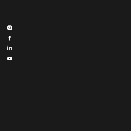


