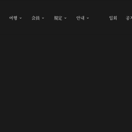
여행
会員
規定
안내
입회
공




