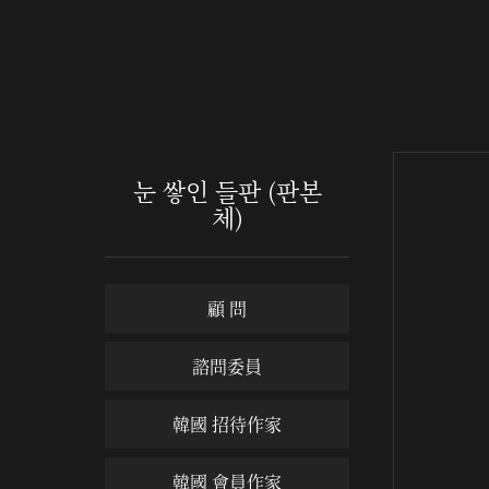
눈 쌓인 들판 (판본
체)
顧 問
諮問委員
韓國 招待作家
韓國 會員作家