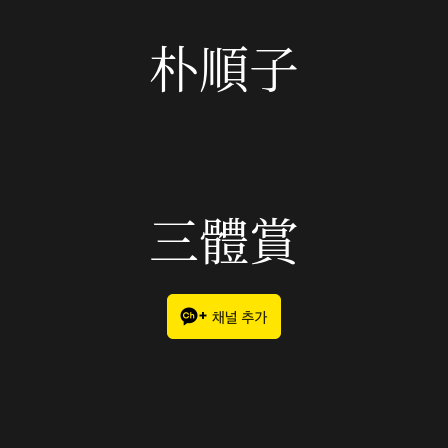
朴順子
三體賞