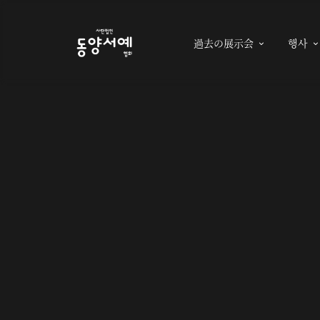
過去の展示会
행사
