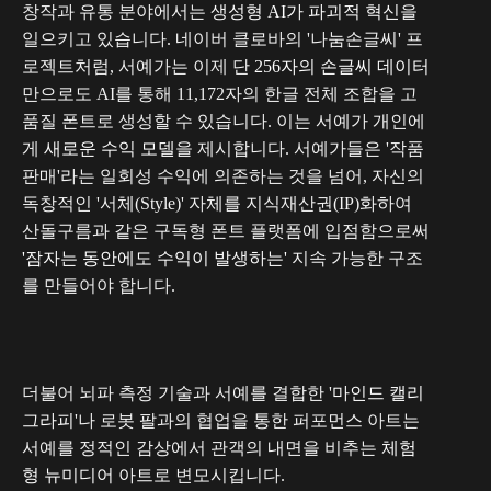
창작과 유통 분야에서는
생성형 AI가 파괴적 혁신
을
일으키고 있습니다. 네이버 클로바의 '나눔손글씨' 프
로젝트처럼, 서예가는 이제 단
256자의 손글씨 데이터
만으로도 AI를 통해 11,172자의 한글 전체 조합을 고
품질 폰트로 생성할 수 있습니다. 이는 서예가 개인에
게
새로운 수익 모델
을 제시합니다. 서예가들은 '작품
판매'라는 일회성 수익에 의존하는 것을 넘어, 자신의
독창적인 '서체(Style)' 자체를 지식재산권(IP)화하여
산돌구름과 같은 구독형 폰트 플랫폼에 입점함으로써
'잠자는 동안에도 수익이 발생하는'
지속 가능한 구조
를 만들어야 합니다.
더불어 뇌파 측정 기술과 서예를 결합한 '
마인드 캘리
그라피
'나 로봇 팔과의 협업을 통한 퍼포먼스 아트는
서예를 정적인 감상에서 관객의 내면을 비추는
체험
형 뉴미디어 아트
로 변모시킵니다.