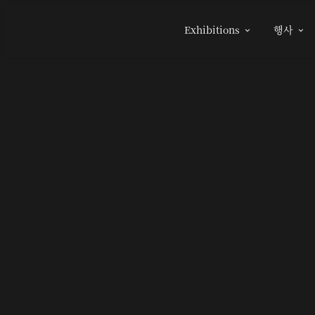
Exhibitions
행사

