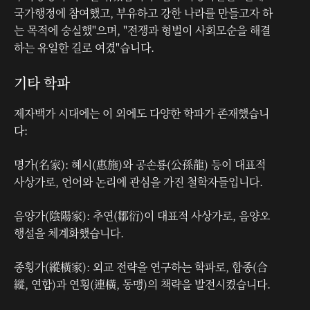
국가행정에 참여했고, 부유하고 강한 나라를 만들고자 하
는 목적에 숭실했"으며, "전쟁과 형벌이 사회모순을 해결
하는 유일한 길로 여겼"습니다.
기타 학파
제자백가 시대에는 이 외에도 다양한 학파가 존재했습니
다:
명가(名家): 혜시(惠施)와 공손룡(公孫龍) 등이 대표적
사상가로, 언어와 논리에 관심을 가진 철학자들입니다.
음양가(陰陽家): 추연(鄒衍)이 대표적 사상가로, 음양오
행설을 체계화했습니다.
종횡가(縱橫家): 외교 전략을 연구하는 학파로, 합종(合
縱, 연합)과 연횡(連橫, 동맹)의 책략을 발전시켰습니다.