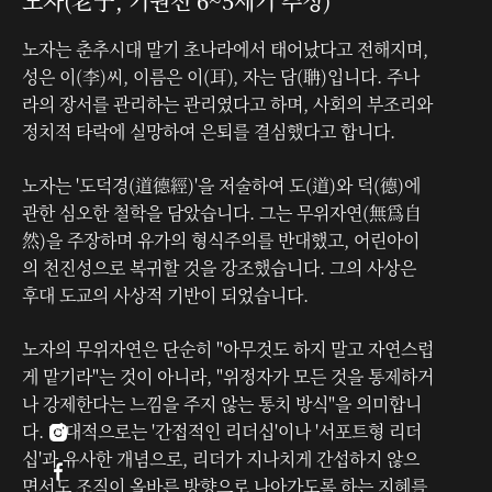
노자(老子, 기원전 6~5세기 추정)
노자는 춘추시대 말기 초나라에서 태어났다고 전해지며,
성은 이(李)씨, 이름은 이(耳), 자는 담(聃)입니다. 주나
라의 장서를 관리하는 관리였다고 하며, 사회의 부조리와
정치적 타락에 실망하여 은퇴를 결심했다고 합니다.
노자는 '도덕경(道德經)'을 저술하여 도(道)와 덕(德)에
관한 심오한 철학을 담았습니다. 그는 무위자연(無爲自
然)을 주장하며 유가의 형식주의를 반대했고, 어린아이
의 천진성으로 복귀할 것을 강조했습니다. 그의 사상은
후대 도교의 사상적 기반이 되었습니다.
노자의 무위자연은 단순히 "아무것도 하지 말고 자연스럽
게 맡기라"는 것이 아니라, "위정자가 모든 것을 통제하거
나 강제한다는 느낌을 주지 않는 통치 방식"을 의미합니
다. 현대적으로는 '간접적인 리더십'이나 '서포트형 리더

십'과 유사한 개념으로, 리더가 지나치게 간섭하지 않으

면서도 조직이 올바른 방향으로 나아가도록 하는 지혜를