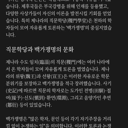
습니다. 제후국들은 부국강병을 위해 인재를 등용했고,
다양한 사상가들이 자신의 이론을 발전시킬 기회를 얻었
습니다. 특히 제나라의 직문학당(稷門學堂)은 천하의 학
자들이 모여 자유롭게 토론하는 '백가쟁명'의 중심지였습
니다.
직문학당과 백가쟁명의 문화
제나라 수도 임치(臨淄)의 직문(稷門)에는 여러 나라에
서 온 학자들이 모여 자유롭게 토론을 벌였습니다. 제나
라의 위왕(魏王)과 선왕(宣王)은 이러한 자유로운 학문
분위기를 보장하고 백가쟁명을 적극 장려했습니다. 사기
(史記)에 따르면 직문의 학자로는 도가인 전병(田騈)·접
여(接予)·신도(愼到)·환연(環淵), 그리고 음양가인 추연
(鄒衍) 등이 있었습니다.
백가쟁명은 "많은 학자, 문인 등이 각기 자기주장을 거리
낌 없이 논쟁하는 일"을 의미합니다. 이러한 토론과 논쟁