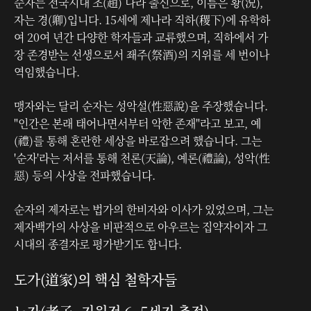
순자는 전국시대 조(趙) 나라 출신으로, 이름은 황(況),
자는 경(卿)입니다. 15세에 제나라 직하(稷下)에 유학하
여 20여 년간 다양한 학자들과 교류했으며, 직하에서 가
장 존경받는 선생으로서 좨주(祭酒)의 지위를 세 번이나
역임했습니다.
맹자와는 달리 순자는 성악설(性惡說)을 주장했습니다.
"인간은 본래 태어나면서부터 악한 존재"라고 보고, 예
(禮)를 통해 혼란한 세상을 바로잡으려 했습니다. 그는
'순자'라는 저서를 통해 천론(天論), 예론(禮論), 성악(性
惡) 등의 사상을 전파했습니다.
순자의 제자로는 법가의 한비자와 이사가 있었으며, 그는
제자백가의 사상을 비판적으로 아우르는 집약자이자 그
시대의 종결자로 평가받기도 합니다.
도가(道家)의 핵심 철학자들