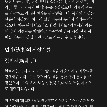
또한 비공(非攻, 전쟁 반대), 절용(節用, 검소한 생활), 비
악(非樂, 궁정 음악 반대) 등을 주장했으며, 경제적 평등
을 강조하고 검소한 생활을 권장했습니다. 묵자의 사상은
단순한 이상론이 아니라 실천 가능한 윤리적 가치를 제시
했으며, 이는 현대 비즈니스 환경에서도 "경쟁사와 싸움
에 앞서 경쟁사를 이해하고 존중하여 함께 시장 전체 파
이를 키우는" 상생의 관점으로 적용될 수 있습니다.
법가(法家)의 사상가들
한비자(韓非子)
한비자는 순자의 제자로, 성악설을 계승하여 법치주의를
강조했습니다. 그는 강력한 법률을 통한 국가 통제를 주
장했으며, 그의 법가 사상은 결국 진나라의 통일 이념으
로 채택되었습니다.
한비자의 '학택지사(涸澤之蛇)' 이야기는 "스스로를 낮추
고 아랫사람을 높임으로써 자신의 권위를 자연스럽게 세