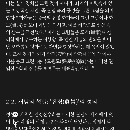
이는 실제 경치를 그린 것이 아니라, 화가의 머릿속에 있
는 이상적인 자연, 즉 관념 속의 풍경을 그린 그림을 의미
6
한다.
화가들은 중국의 유명 화가들이 그린 그림이나 화
보(畫譜)를 보며 기법을 익히고, 이를 바탕으로 상상 속
1
의 산수를 구현했다.
이러한 그림들은 도가(道家)나 성
리학에서 추구하는 이상향, 즉 인간 세상의 번뇌를 벗어
난 조화롭고 평화로운 자연을 형상화하는 데 목적이 있었
다. 조선 전기의 화가 안견(安堅)이 안평대군의 꿈 이야
기를 듣고 그린 <몽유도원도(夢遊桃源圖)>는 이러한 관
18
념산수화의 정수를 보여주는 대표적인 예다.
2.2. 개념의 혁명: '진경(眞景)'의 정의
정선이 개척한 진경산수화는 이러한 관념의 세계에서 벗

어나 우리 땅의 실제 풍경을 화폭에 담았다는 점에서 혁

5
명적이었다.
여기서 ‘진경’의 의미를 정확히 이해하는 것