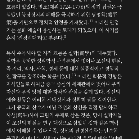
흐름이 있었다. 영조(재위 1724-1776)의 장기 집권은 극
심했던 붕당정치의 폐해를 극복하기 위한 탕평책(蕩平
11
策)을 기반으로 정치적 안정을 가져왔다.
이러한 안정
기는 문화 예술이 융성하는 토대가 되었으며, 이 시기를
3
흔히 ‘진경시대’라고 부른다.
특히 주목해야 할 지적 흐름은 실학(實學)의 대두였다.
실학은 공허한 성리학적 관념론에서 벗어나 조선의 현실,
즉 지리, 역사, 사회, 경제 등에 대한 실증적이고 경험적
13
인 탐구를 강조하는 학문이었다.
이러한 학문적 경향은
지식인들로 하여금 중국 중심의 세계관에서 벗어나 우리
자신과 우리 땅에 대한 자각과 관심을 갖게 했다. 정선의
예술 활동은 이러한 시대정신과 정확히 궤를 같이한다.
그가 중국의 산수가 아닌 조선의 산천을 직접 답사하고
사생(寫生)하여 그림의 주제로 삼은 것은, 당시 실학자들
이 조선의 현실을 연구 대상으로 삼았던 것과 같은 맥락
2
에서 이해할 수 있다.
즉, 정선의 진경산수화는 단순한
풍경화가 아니라, 실학이라는 시대적 흐름이 예술 분야에