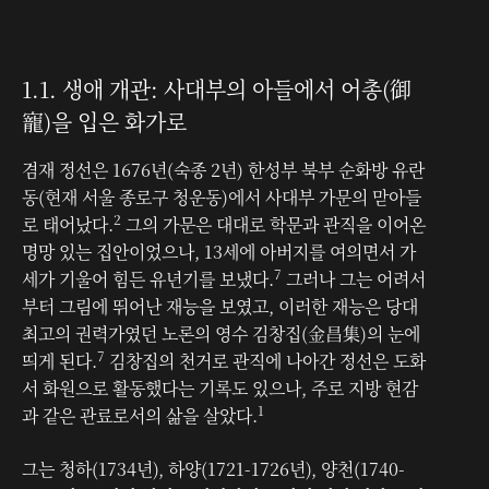
1.1. 생애 개관: 사대부의 아들에서 어총(御
寵)을 입은 화가로
겸재 정선은 1676년(숙종 2년) 한성부 북부 순화방 유란
동(현재 서울 종로구 청운동)에서 사대부 가문의 맏아들
2
로 태어났다.
그의 가문은 대대로 학문과 관직을 이어온
명망 있는 집안이었으나, 13세에 아버지를 여의면서 가
7
세가 기울어 힘든 유년기를 보냈다.
그러나 그는 어려서
부터 그림에 뛰어난 재능을 보였고, 이러한 재능은 당대
최고의 권력가였던 노론의 영수 김창집(金昌集)의 눈에
7
띄게 된다.
김창집의 천거로 관직에 나아간 정선은 도화
서 화원으로 활동했다는 기록도 있으나, 주로 지방 현감
1
과 같은 관료로서의 삶을 살았다.
그는 청하(1734년), 하양(1721-1726년), 양천(1740-