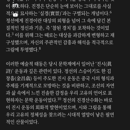
이 중요하다. 진경은 단순히 눈에 보이는 그대로를 사실
6
적으로 묘사하는 ‘실경(實景)’과는 구별되는 개념이다.

정선에게 진경이란 대상의 외형을 넘어 그 속에 담긴 본
질적인 정신과 기운, 즉 ‘참된 경치’를 포착하는 것이었
3
다.
이를 위해 그는 때로는 대상을 과감하게 변형하고 재
구성했으며, 자신의 주관적인 감흥과 해석을 적극적으로
8
그림에 투영했다.
이러한 예술적 태동은 당시 문학계에서 일어난 ‘진시(眞
詩)’ 운동과 깊은 관련이 있다. 정선의 스승이기도 한 김
창흡(金昌翕) 등이 주도한 진시 운동은 중국 시의 형식과
주제를 기계적으로 모방하는 것을 비판하고, 조선의 자연
과 삶 속에서 느낀 진솔한 감정을 우리 고유의 언어로 표
10
현하자는 문학 운동이었다.
정선의 진경산수화는 바로
이 진시 운동의 회화적 발현이었으며, 시와 그림을 통해
우리 고유의 정체성을 찾으려는 시대적 열망이 낳은 필연
적인 산물이었다.